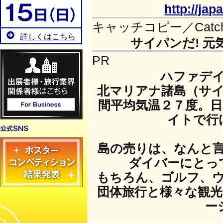
http://ja
キャッチコピー／Catch 
詳しくはこちら
サイパンだ! 
PR
ハファデ
北マリアナ諸島（サ
間平均気温２７度。
イトで行
島の売りは、なんと
ダイバーにとっ
もちろん、ゴルフ、
団体旅行と様々な観
ー