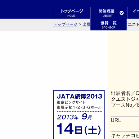
トップページ
>
出展者検索結果一覧
> クエスト
出展者名／Co
クエストジャパ
ブースNo／Bo
URL
キャッチコピー／