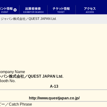
ジャパン株式会社／QUEST JAPAN Ltd.
mpany Name
ン株式会社／QUEST JAPAN Ltd.
oth No.
A-13
http://www.questjapan.co.jp/
Catch Phrase