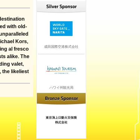
estination
ed with old-
 unparalleled
ichael Kors,
成田国際空港株式会社
ng al fresco
ts alike. The
ing valet,
he likeliest
ハワイ州観光局