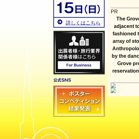
PR
The Grove
詳しくはこちら
adjacent t
fashioned t
array of s
Anthropolog
by the danc
Grove pro
reservation