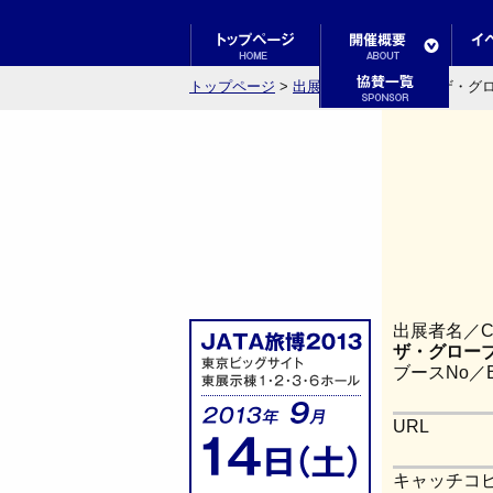
トップページ
>
出展者検索結果一覧
> ザ・グロ
出展者名／Co
ザ・グローブ／
ブースNo／Bo
URL
キャッチコピー／