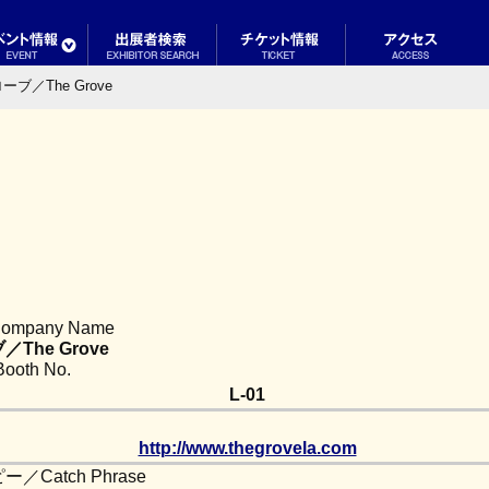
ーブ／The Grove
mpany Name
The Grove
oth No.
L-01
http://www.thegrovela.com
Catch Phrase