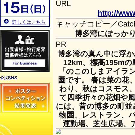
URL
http://ww
詳しくはこちら
キャッチコピー／Catch 
博多湾にぽっか
PR
博多湾の真ん中に浮か
12km、標高195
「のこのしまアイラン
園です。 春は菜の花
わり、秋はコスモス
て四季折々の花畑や
には、昔の博多の町並
物園、レストラン、
運動場、芝生広場、