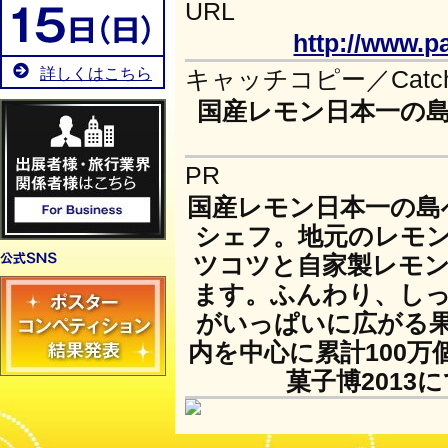
URL
http://www.p
詳しくはこちら
キャッチコピー／Catch 
国産レモン日本一の
PR
国産レモン日本一の島
シェフ。地元のレモ
ツコツと自家製レモ
ます。ふんわり、し
がいっぱいに広がる
内を中心に累計100
菓子博2013