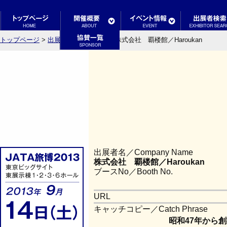
トップページ
>
出展者検索結果一覧
> 株式会社 覇楼館／Haroukan
出展者名／Company Name
株式会社 覇楼館／Haroukan
ブースNo／Booth No.
URL
キャッチコピー／Catch Phrase
昭和47年から